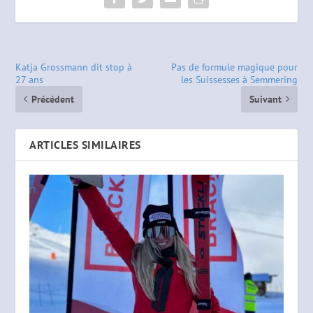
Katja Grossmann dit stop à
Pas de formule magique pour
27 ans
les Suissesses à Semmering
Précédent
Suivant
ARTICLES SIMILAIRES