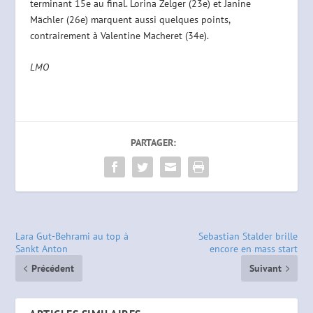
terminant 15e au final. Lorina Zelger (23e) et Janine
Mächler (26e) marquent aussi quelques points,
contrairement à Valentine Macheret (34e).
LMO
PARTAGER:
Lara Gut-Behrami au top à
Sebastian Stalder brille
Sankt Anton
encore en mass start
Précédent
Suivant