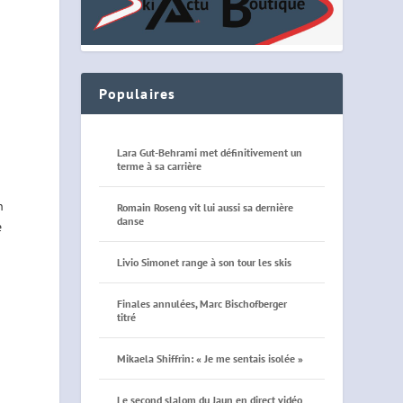
Populaires
Lara Gut-Behrami met définitivement un
terme à sa carrière
n
Romain Roseng vit lui aussi sa dernière
danse
e
Livio Simonet range à son tour les skis
Finales annulées, Marc Bischofberger
titré
Mikaela Shiffrin: « Je me sentais isolée »
Le second slalom du Jaun en direct vidéo