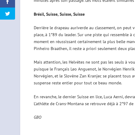
minutes après son passage. Les mots étaient similaire
Brésil, Suisse, Suisse, Suisse
Derrière le drapeau auriverde au classement, on peut 
place, à 1″89 du leader. Sur une piste qui ressemble à ce
moment en réussissant certainement la plus belle manch
Pinheiro Braathen, il reste a priori seulement deux plac
Mais attention, les Helvètes ne sont pas les seuls à voul
puisque le Français Leo Anguenot, le Norvégien Henrik K
Norvégien, et le Slovène Zan Kranjec se placent tous av
suspense reste entier pour tout ce beau monde.
En revanche, le dernier Suisse en lice, Luca Aerni, de
L’athlète de Crans-Montana se retrouve déjà à 2″97 de 
GBO