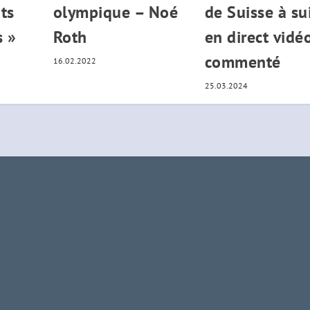
ts
olympique – Noé
de Suisse à su
s »
Roth
en direct vidé
commenté
16.02.2022
25.03.2024