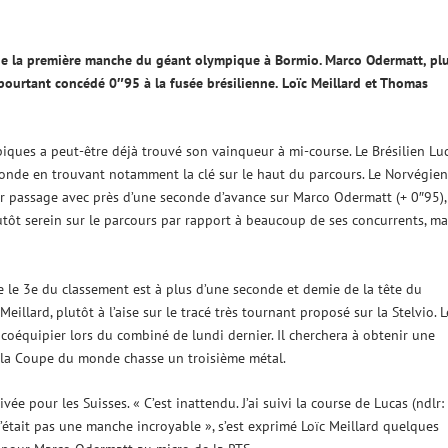
 de la première manche du géant olympique à Bormio. Marco Odermatt, pl
 pourtant concédé 0″95 à la fusée brésilienne.
Loïc Meillard et Thomas
iques a peut-être déjà trouvé son vainqueur à mi-course. Le Brésilien Lu
monde en trouvant notamment la clé sur le haut du parcours. Le Norvégien
ier passage avec près d’une seconde d’avance sur Marco Odermatt (+ 0″95),
tôt serein sur le parcours par rapport à beaucoup de ses concurrents, ma
ue le 3e du classement est à plus d’une seconde et demie de la tête du
Meillard, plutôt à l’aise sur le tracé très tournant proposé sur la Stelvio. L
oéquipier lors du combiné de lundi dernier. Il cherchera à obtenir une
e la Coupe du monde chasse un troisième métal.
vée pour les Suisses. « C’est inattendu. J’ai suivi la course de Lucas (ndlr:
’était pas une manche incroyable », s’est exprimé Loïc Meillard quelques