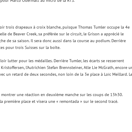
s pour Marco Odermatt au micro de la RTS.
voir trois drapeaux à croix blanche, puisque Thomas Tumler occupe la 4e
lle de Beaver Creek, sa préférée sur le circuit, le Grison a apprécié le
e de sa saison. Il sera donc aussi dans la course au podium. Derrière
es pour trois Suisses sur la boîte.
oir lutter pour les médailles. Derrière Tumler, les écarts se resserrent
ristoffersen, l’Autrichien Stefan Brennsteiner, Atle Lie McGrath, encore u
ec un retard de deux secondes, non loin de la 3e place à Loïc Meillard. L
vra montrer une réaction en deuxième manche sur les coups de 13h30.
la première place et visera une « remontada » sur le second tracé.