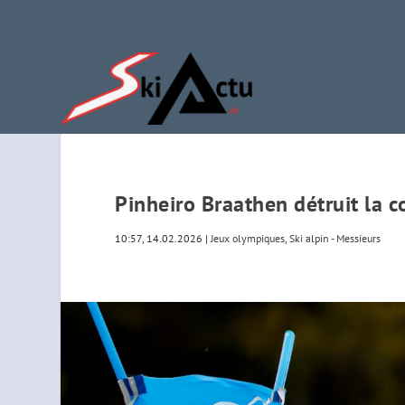
Pinheiro Braathen détruit la c
10:57, 14.02.2026
|
Jeux olympiques
,
Ski alpin - Messieurs