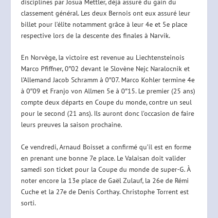
disciplines par Josua Mettler, déjà assuré du gain du
classement général. Les deux Bernois ont eux assuré leur
billet pour l’élite notamment grâce à leur 4e et 5e place
respective lors de la descente des finales à Narvik.
En Norvège, la victoire est revenue au Liechtensteinois
Marco Pfiffner, 0″02 devant le Slovène Nejc Naralocnik et
l’Allemand Jacob Schramm à 0″07. Marco Kohler termine 4e
à 0″09 et Franjo von Allmen 5e à 0″15. Le premier (25 ans)
compte deux départs en Coupe du monde, contre un seul
pour le second (21 ans). Ils auront donc l’occasion de faire
leurs preuves la saison prochaine.
Ce vendredi, Arnaud Boisset a confirmé qu’il est en forme
en prenant une bonne 7e place. Le Valaisan doit valider
samedi son ticket pour la Coupe du monde de super-G. À
noter encore la 13e place de Gaël Zulauf, la 26e de Rémi
Cuche et la 27e de Denis Corthay. Christophe Torrent est
sorti.