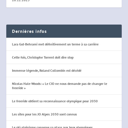
Dernières infos
Lara Gut-Behrami met définitivement un terme à sa carrière
Cette fois, Christophe Torrent doit dire stop
Immense légende, Roland Collombin est décédé
Nicolas Hale-Woods: « Le CIO ne nous demande pas de changer le
freeride »
Le freeride obtient sa reconnaissance olympique pour 2030
Les sites pour les JO Alpes 2030 sont connus
Le ski-alpinisme conserve sa place aux Jeux olympiques