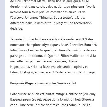
de Tiril Eckhoff et Marte Olsbu Roeiseland, qui a eu le
dernier mot dans ce choc des nations, où plusieurs favoris
avaient tour à tour pris les commandes au cours de
l’épreuve. Johannes Thingnes Boe a toutefois fait la
différence dans le dernier tour, plaçant une accélération
décisive.
Tenante du titre, la France a échoué à seulement 0’’9 des
nouveaux champions olympiques. Anaïs Chevalier-Bouchet,
Julia Simon, Emilien Jacquelin, victime d’ennuis lors de son
passage au tir debout, et Quentin Fillon Maillet ont ravi la
médaille d’argent aux relayeurs russes, Uliana
Nigmatullina, Kristina Reztsova, Alexander Loginov et
Eduard Latypov, arrivés avec 1’’5 de retard sur la Norvège.
Benjamin Weger a maintenu les Suisses à flot
Côté suisse, le bilan est plutôt mitigé. D’entrée de jeu, Amy
Baserga, première relayeuse de la formation helvétique, a
connu une série initiale de tirs couchés compliquée. La