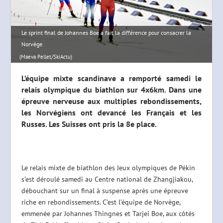
Le sprint final de Johannes Boe a fait la différence pour consacrer la
Norvège.
(Maeva Pellet/SkiActu)
L’équipe mixte scandinave a remporté samedi le
relais olympique du biathlon sur 4x6km. Dans une
épreuve nerveuse aux multiples rebondissements,
les Norvégiens ont devancé les Français et les
Russes. Les Suisses ont pris la 8e place.
Le relais mixte de biathlon des Jeux olympiques de Pékin
s’est déroulé samedi au Centre national de Zhangjiakou,
débouchant sur un final à suspense après une épreuve
riche en rebondissements. C’est l’équipe de Norvège,
emmenée par Johannes Thingnes et Tarjei Boe, aux côtés