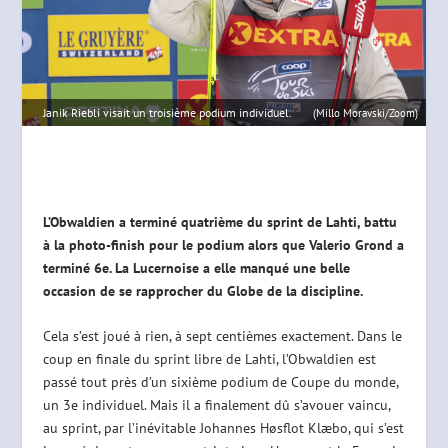
Janik Riebli visait un troisième podium individuel.
(Millo Moravski/Zoom)
L’Obwaldien a terminé quatrième du sprint de Lahti, battu
à la photo-finish pour le podium alors que Valerio Grond a
terminé 6e. La Lucernoise a elle manqué une belle
occasion de se rapprocher du Globe de la discipline.
Cela s’est joué à rien, à sept centièmes exactement. Dans le
coup en finale du sprint libre de Lahti, l’Obwaldien est
passé tout près d’un sixième podium de Coupe du monde,
un 3e individuel. Mais il a finalement dû s’avouer vaincu,
au sprint, par l’inévitable Johannes Høsflot Klæbo, qui s’est