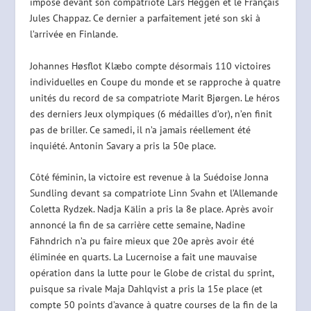
imposé devant son compatriote Lars Heggen et le Français
Jules Chappaz. Ce dernier a parfaitement jeté son ski à
l’arrivée en Finlande.
Johannes Høsflot Klæbo compte désormais 110 victoires
individuelles en Coupe du monde et se rapproche à quatre
unités du record de sa compatriote Marit Bjørgen. Le héros
des derniers Jeux olympiques (6 médailles d’or), n’en finit
pas de briller. Ce samedi, il n’a jamais réellement été
inquiété. Antonin Savary a pris la 50e place.
Côté féminin, la victoire est revenue à la Suédoise Jonna
Sundling devant sa compatriote Linn Svahn et l’Allemande
Coletta Rydzek. Nadja Kälin a pris la 8e place. Après avoir
annoncé la fin de sa carrière cette semaine, Nadine
Fähndrich n’a pu faire mieux que 20e après avoir été
éliminée en quarts. La Lucernoise a fait une mauvaise
opération dans la lutte pour le Globe de cristal du sprint,
puisque sa rivale Maja Dahlqvist a pris la 15e place (et
compte 50 points d’avance à quatre courses de la fin de la