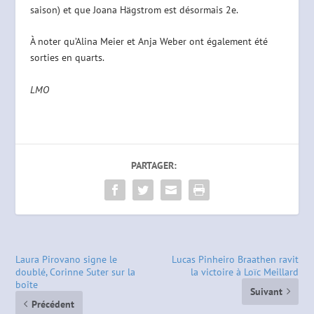
saison) et que Joana Hägstrom est désormais 2e.
À noter qu’Alina Meier et Anja Weber ont également été
sorties en quarts.
LMO
PARTAGER:
Laura Pirovano signe le
Lucas Pinheiro Braathen ravit
doublé, Corinne Suter sur la
la victoire à Loïc Meillard
boîte
Suivant
Précédent