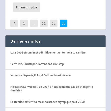
En savoir plus
1
…
51
52
53
Dernières infos
Lara Gut-Behrami met définitivement un terme à sa carrière
Cette fois, Christophe Torrent doit dire stop
Immense légende, Roland Collombin est décédé
Nicolas Hale-Woods: « Le CIO ne nous demande pas de changer le
freeride »
Le freeride obtient sa reconnaissance olympique pour 2030