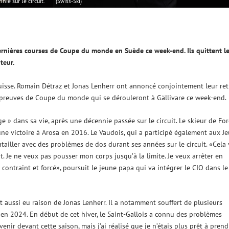
ie sur le circuit.
(Swiss-Ski)
 dernières courses de Coupe du monde en Suède ce week-end. Ils quittent l
teur.
uisse. Romain Détraz et Jonas Lenherr ont annoncé conjointement leur ret
épreuves de Coupe du monde qui se dérouleront à Gällivare ce week-end.
 » dans sa vie, après une décennie passée sur le circuit. Le skieur de For
victoire à Arosa en 2016. Le Vaudois, qui a participé également aux J
tailler avec des problèmes de dos durant ses années sur le circuit. «Cela 
t. Je ne veux pas pousser mon corps jusqu’à la limite. Je veux arrêter en
 contraint et forcé», poursuit le jeune papa qui va intégrer le CIO dans le
t aussi eu raison de Jonas Lenherr. Il a notamment souffert de plusieurs
e en 2024. En début de cet hiver, le Saint-Gallois a connu des problèmes
nir devant cette saison, mais j’ai réalisé que je n’étais plus prêt à prend