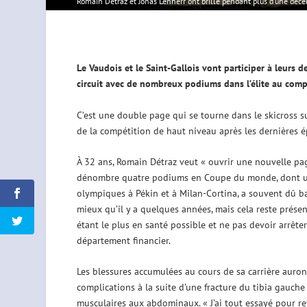
Romain Détraz et Jonas Lenherr ont brillé pendant plus d'une décenn
Le Vaudois et le Saint-Gallois vont participer à leurs
circuit avec de nombreux podiums dans l’élite au comp
C’est une double page qui se tourne dans le skicross s
de la compétition de haut niveau après les dernières 
À 32 ans, Romain Détraz veut « ouvrir une nouvelle page
dénombre quatre podiums en Coupe du monde, dont une 
olympiques à Pékin et à Milan-Cortina, a souvent dû ba
mieux qu’il y a quelques années, mais cela reste présen
étant le plus en santé possible et ne pas devoir arrêter
département financier.
Les blessures accumulées au cours de sa carrière auron
complications à la suite d’une fracture du tibia gauch
musculaires aux abdominaux. « J’ai tout essayé pour reve