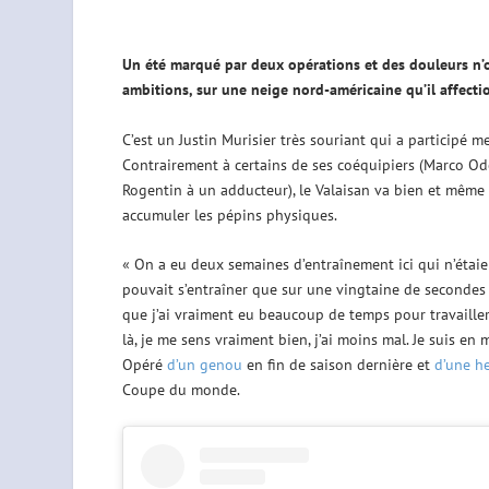
Un été marqué par deux opérations et des douleurs n’on
ambitions, sur une neige nord-américaine qu’il affecti
C’est un Justin Murisier très souriant qui a participé 
Contrairement à certains de ses coéquipiers (Marco Od
Rogentin à un adducteur), le Valaisan va bien et même 
accumuler les pépins physiques.
« On a eu deux semaines d’entraînement ici qui n’étai
pouvait s’entraîner que sur une vingtaine de secondes de 
que j’ai vraiment eu beaucoup de temps pour travailler
là, je me sens vraiment bien, j’ai moins mal. Je suis en
Opéré
d’un genou
en fin de saison dernière et
d’une he
Coupe du monde.