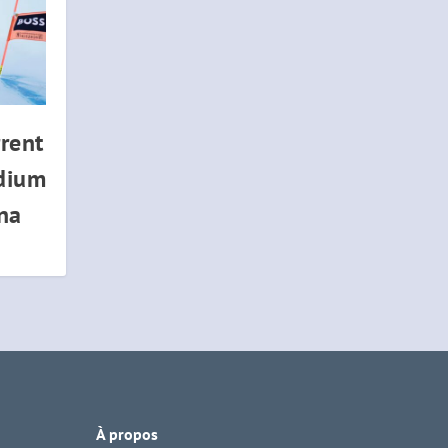
rrent
dium
na
À propos