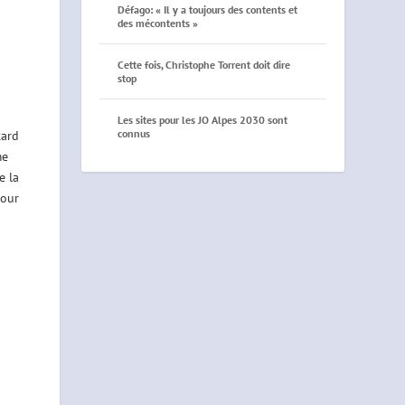
Défago: « Il y a toujours des contents et
des mécontents »
Cette fois, Christophe Torrent doit dire
stop
Les sites pour les JO Alpes 2030 sont
connus
tard
me
e la
pour