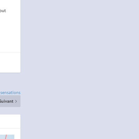
ébut
 sensations
Suivant