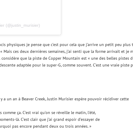
ier (@justin_murisier)
is physiques je pense que c’est pour cela que j’arrive un petit peu plus 
 « Mais ces deux dernières semaines, j’ai senti que la forme arrivait et je 
l considère que la piste de Copper Mountain est « une des belles pistes d
e descente adaptée pour le super-G, comme souvent. C’est une vraie piste 
 a un an à Beaver Creek, Justin Murisier espère pouvoir récidiver cette
comme ça. C’est vrai qu’on se réveille le matin, l’été,
moments-là. C’est clair que j’ai grand espoir d’essayer de
urquoi pas encore pendant deux ou trois années. »