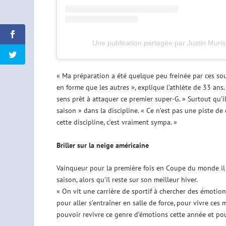
Une publication partagée par Justin Muris
« Ma préparation a été quelque peu freinée par ces souc
en forme que les autres », explique l’athlète de 33 ans.
sens prêt à attaquer ce premier super-G. » Surtout qu’i
saison » dans la discipline. « Ce n’est pas une piste d
cette discipline, c’est vraiment sympa. »
Briller sur la neige américaine
Vainqueur pour la première fois en Coupe du monde il y
saison, alors qu’il reste sur son meilleur hiver.
« On vit une carrière de sportif à chercher des émotions 
pour aller s’entraîner en salle de force, pour vivre ces 
pouvoir revivre ce genre d’émotions cette année et po