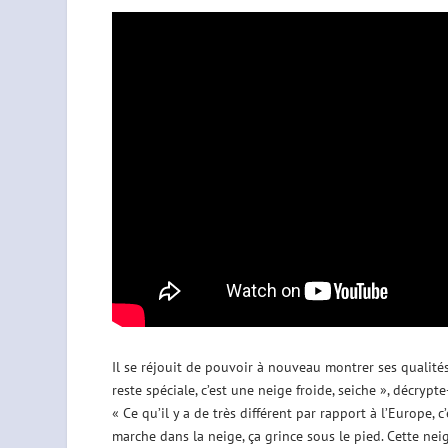
Il se réjouit de pouvoir à nouveau montrer ses qualités
reste spéciale, c’est une neige froide, seiche », décrypte-
« Ce qu’il y a de très différent par rapport à l’Europe, 
marche dans la neige, ça grince sous le pied. Cette nei