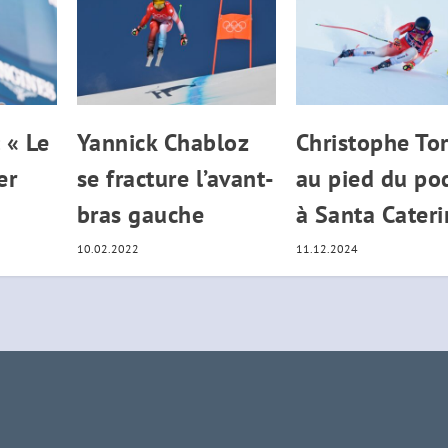
 « Le
Yannick Chabloz
Christophe To
er
se fracture l’avant-
au pied du po
bras gauche
à Santa Cateri
10.02.2022
11.12.2024