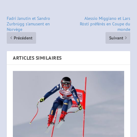
Fadri Janutin et Sandro
Alessio Miggiano et Lars
Zurbrügg s’amusent en
Rösti préférés en Coupe du
Norvège
monde
Précédent
Suivant
ARTICLES SIMILAIRES