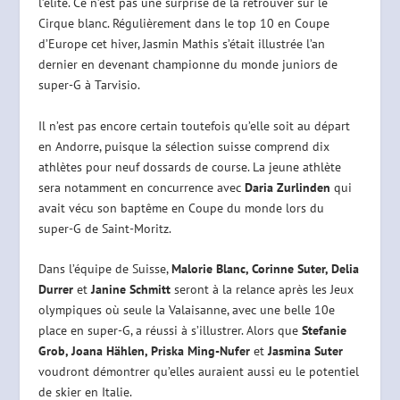
l’élite. Ce n’est pas une surprise de la retrouver sur le
Cirque blanc. Régulièrement dans le top 10 en Coupe
d’Europe cet hiver, Jasmin Mathis s’était illustrée l’an
dernier en devenant championne du monde juniors de
super-G à Tarvisio.
Il n’est pas encore certain toutefois qu’elle soit au départ
en Andorre, puisque la sélection suisse comprend dix
athlètes pour neuf dossards de course. La jeune athlète
sera notamment en concurrence avec
Daria Zurlinden
qui
avait vécu son baptême en Coupe du monde lors du
super-G de Saint-Moritz.
Dans l’équipe de Suisse,
Malorie Blanc, Corinne Suter, Delia
Durrer
et
Janine Schmitt
seront à la relance après les Jeux
olympiques où seule la Valaisanne, avec une belle 10e
place en super-G, a réussi à s’illustrer. Alors que
Stefanie
Grob, Joana Hählen, Priska Ming-Nufer
et
Jasmina Suter
voudront démontrer qu’elles auraient aussi eu le potentiel
de skier en Italie.