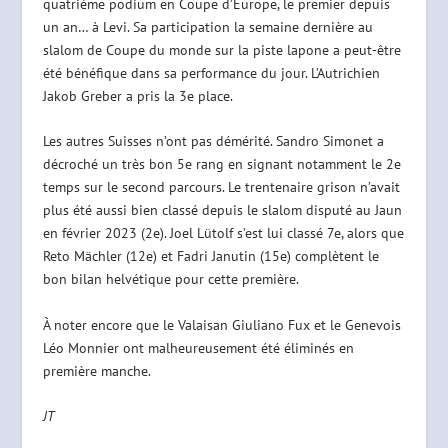
quatrième podium en Coupe d’Europe, le premier depuis
un an… à Levi. Sa participation la semaine dernière au
slalom de Coupe du monde sur la piste lapone a peut-être
été bénéfique dans sa performance du jour. L’Autrichien
Jakob Greber a pris la 3e place.
Les autres Suisses n’ont pas démérité. Sandro Simonet a
décroché un très bon 5e rang en signant notamment le 2e
temps sur le second parcours. Le trentenaire grison n’avait
plus été aussi bien classé depuis le slalom disputé au Jaun
en février 2023 (2e). Joel Lütolf s’est lui classé 7e, alors que
Reto Mächler (12e) et Fadri Janutin (15e) complètent le
bon bilan helvétique pour cette première.
À noter encore que le Valaisan Giuliano Fux et le Genevois
Léo Monnier ont malheureusement été éliminés en
première manche.
JT