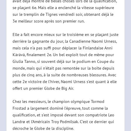
avait déjà montré de belles choses lors de la qualification,
se plaçant 6e. Mais elle a enclenché la vitesse supérieure
sur le tremplin de Tignes vendredi soir, obtenant déjà le
3e meilleur score après son premier run.
Elle a fait encore mieux sur le troisième en se plaçant juste
derrière la gagnante du jour, la Canadienne Naomi Urness,
mais cela n’a pas suffi pour déplacer la Finlandaise Anni
Kärävä, finalement 2e. Un bel exploit tout de même pour
Giulia Tanno, si souvent déjà sur le podium en Coupe du
monde, mais qui n’était pas remontée sur la boîte depuis
plus de cinq ans, à la suite de nombreuses blessures. Avec
cette 2e victoire de l’hiver, Naomi Urness s’est quant à elle
offert un premier Globe de Big Air.
Chez les messieurs, le champion olympique Tormod
Frostad a largement dominé l’épreuve, tout comme la
qualification, et s’est imposé devant son compatriote Leo
Landrø et l’Américain Troy Podmilsak. C’est ce dernier qui
décroche le Globe de la discipline.