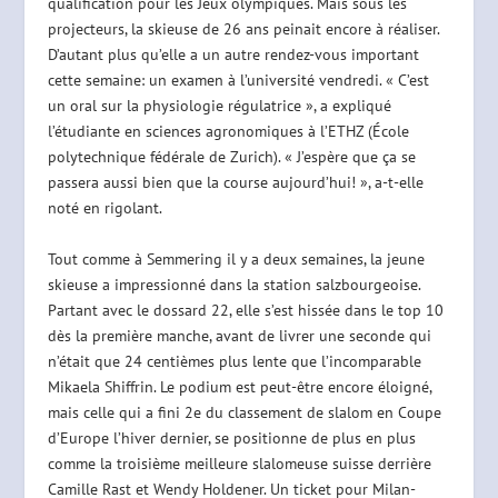
qualification pour les Jeux olympiques. Mais sous les
projecteurs, la skieuse de 26 ans peinait encore à réaliser.
D’autant plus qu’elle a un autre rendez-vous important
cette semaine: un examen à l’université vendredi. « C’est
un oral sur la physiologie régulatrice », a expliqué
l’étudiante en sciences agronomiques à l’ETHZ (École
polytechnique fédérale de Zurich). « J’espère que ça se
passera aussi bien que la course aujourd’hui! », a-t-elle
noté en rigolant.
Tout comme à Semmering il y a deux semaines, la jeune
skieuse a impressionné dans la station salzbourgeoise.
Partant avec le dossard 22, elle s’est hissée dans le top 10
dès la première manche, avant de livrer une seconde qui
n’était que 24 centièmes plus lente que l’incomparable
Mikaela Shiffrin. Le podium est peut-être encore éloigné,
mais celle qui a fini 2e du classement de slalom en Coupe
d’Europe l’hiver dernier, se positionne de plus en plus
comme la troisième meilleure slalomeuse suisse derrière
Camille Rast et Wendy Holdener. Un ticket pour Milan-