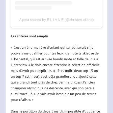
A post shared by E L I A N E (@christen.eliane)
Les critères sont remplis
« C’est un énorme rêve d’enfant qui se réaliserait si je
pouvais me qualifier pour les Jeux », a noté la skieuse de
l’Hospental, qui est arrivée bondissante et folle de joie à
l’interview. « Je dois encore attendre la sélection officielle,
mais d’avoir pu remplir les critères (ndlr: deux top 15 ou
un top 7 cet hiver), c’est déjà grandiose », a ajouté celle
qui a grandi tout près de chez Bernhard Russi, l’ancien
champion olympique de descente, avec qui son père a
aussi travaillé. « Je vais avoir besoin d’un peu de temps
pour réaliser. »
Dans le portillon du départ mardi, impossible d’oublier ce