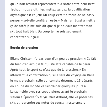
qu’un bon résultat représenterait. « Notre entraîneur Beat
Tschuor nous a dit hier: mettez les gaz, la qualification
olympique est en jeu! Du coup c’était difficile de ne pas y
penser », a-t-elle confié, amusée. « Mais j’ai réussi à mettre
ça de côté: je me suis dit que si je pouvais montrer mon
ski, tout irait bien. Du coup je me suis seulement
concentrée sur ça. »
Besoin de pression
Eliane Christen n’a pas peur d’un peu de pression. « Ça fait
du bien d’en avoir, il faut juste être capable de le gérer.
Après tout, le sport ce n’est que de la pression. » En
attendant la confirmation qu’elle sera du voyage en Italie
le mois prochain, celle qui compte désormais 15 départs
en Coupe du monde va s’entraîner quelques jours à
Lenzerheide avec ses coéquipières avant le prochain
slalom à Špindlerův Mlýn. Mais d’abord, elle va poser ses
skis et reprendre ses notes de cours: il reste encore