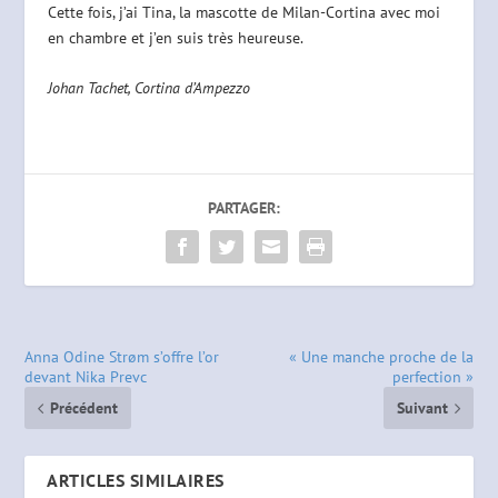
Cette fois, j’ai Tina, la mascotte de Milan-Cortina avec moi
en chambre et j’en suis très heureuse.
Johan Tachet, Cortina d’Ampezzo
PARTAGER:
Anna Odine Strøm s’offre l’or
« Une manche proche de la
devant Nika Prevc
perfection »
Précédent
Suivant
ARTICLES SIMILAIRES